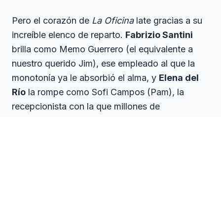
Pero el corazón de
La Oficina
late gracias a su
increíble elenco de reparto.
Fabrizio Santini
brilla como Memo Guerrero (el equivalente a
nuestro querido Jim), ese empleado al que la
monotonía ya le absorbió el alma, y
Elena del
Río
la rompe como Sofi Campos (Pam), la
recepcionista con la que millones de
espectadoras se sintieron identificadas al estar
atrapadas no solo en una relación tóxica, sino
en un trabajo sin futuro. Y ni hablemos de
Edgar Villa "Villita"
como Aniv Rubio, el
Dwight mexicano: un ser intenso, adulador y
francamente aterrador que todos hemos visto
pasilleando rumbo a recursos humanos. Y no
podemos olvidar a la increíble
Erika de la Rosa