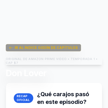
IR AL ÍNDICE GODÍN DE CAPÍTULOS
ORIGINAL DE AMAZON PRIME VIDEO • TEMPORADA 1 •
CAP $7
Don Lover
¿Qué carajos pasó
RECAP
OFICIAL
en este episodio?