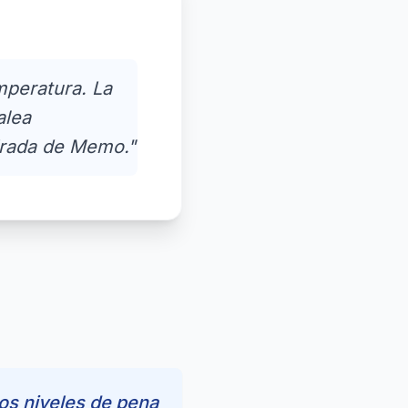
mperatura. La
alea
mirada de Memo."
 los niveles de pena