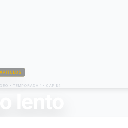
CAPÍTULOS
DEO • TEMPORADA 1 • CAP $4
o lento