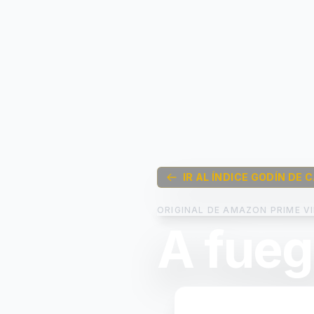
IR AL ÍNDICE GODÍN DE 
ORIGINAL DE AMAZON PRIME VI
A fueg